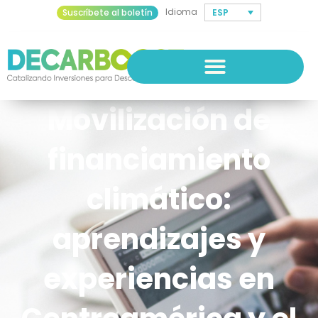
Idioma
ESP
Suscríbete al boletín
Movilización de
financiamiento
climático:
aprendizajes y
experiencias en