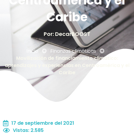
Centroamérica y el
Caribe
Por: DecarBOOST
Inicio
Finanzas climáticas
Movilización de financiamiento climático:
aprendizajes y experiencias en Centroamérica y el
Caribe
17 de septiembre del 2021
Vistas
:
2.585